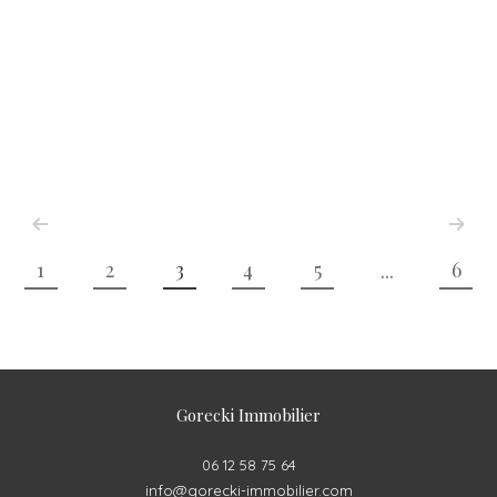
1
2
3
4
5
6
...
Gorecki Immobilier
06 12 58 75 64
info@gorecki-immobilier.com