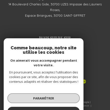
14 Boulevard Charles Gide, 30700 UZES Impasse des Lauriers
Roses,
Espace Briargues, 30700 SAINT-SIFFRET
NOUS SUIVRE SUR
Comme beaucoup, notre site
utilise les cookies
On aimerait vous accompagner pendant
votre visite.
En poursuivant, vous acceptez l'utilisation des
ADHÉRENTS
cookies par ce site, afin de vous proposer des
contenus adaptés et réaliser des statistiques !
PARAMÉTRER
© 2026 | Tous droits réservés | Traduction powered by Google |
Nos honoraires
Plan du site
Mentions légales
Admin
Nos liens
Politique RGPD
Cookies