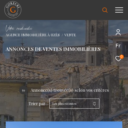
V
o
r
e
r
e
c
e
c
e
AGENCE IMMOBILIÈRE À UZÈS
VENTE
Fr
ANNONCES DE VENTES IMMOBILIÈRES
0
Annonce(s) trouvée(s) selon vos critères
59
Trier par
Les plus récentes