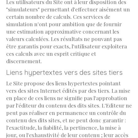
Les utilisateurs du Site ont à leur disposition des
"simulateurs" permettant d'effectuer aisément un
certain nombre de calculs. Ces services de
simulation n'ont pour ambition que de fournir
une estimation approximative concernant les
valeurs calculées. Les résultats ne pouvant pas
être garantis pour exacts, l'utilisateur exploitera
ces calculs avec un esprit critique et
discernement.
Liens hypertextes vers des sites tiers
Le Site propose des liens hypertextes pointant
vers des sites Internet édités par des tiers. La mise
en place de ces liens ne signifie pas l'approbation
par l'éditeur du contenu des dits sites. L'Editeur ne
peut pas réaliser en permanence un contrôle du
contenu des dits sites, et ne peut donc garantir :
l'exactitude, la fiabilité, la pertinence, la mise à
jour, ou l'exhaustivité de leur contenu ; leur accès