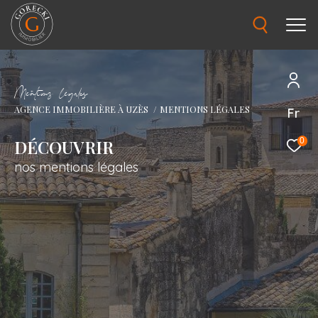
M
e
n
t
i
o
s
l
é
g
a
e
AGENCE IMMOBILIÈRE À UZÈS
MENTIONS LÉGALES
Fr
DÉCOUVRIR
0
nos mentions légales