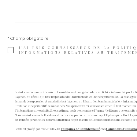
* Champ obligatoire
J'AI PRIS CONNAISSANCE DE LA POLITI
INFORMATIONS RELATIVES AU TRAITEME
Les informations recueillies sur ce formulaire sont enregistrées dans un fichier informatisé par La 
l'Agence / du Réseau qui reste Responsable du Traitement de vos Données personnelles. La base légale d
demande de suppression et sont destinées à l'Agence / au Réseau. Conformément à la loi « informatique et
limitation et de portabilité de vos données. Vous pouvez retirer votre consentement à tout moment en 
d’informations sur vos droits. Si vous estimez, après avoir contacté l'Agence / le Réseau, que vos droit
Nous vous informons de l’existence de la liste d'opposition au démarchage téléphonique « Bloctel », sur
des Données personnelles, nous vous invitons à ne pas inscrire de Données sensibles dans le champ de sa
Ce site est protégé par reCAPTCHA, les
Politiques de Confidentialité
et es
Conditions d'utilisati