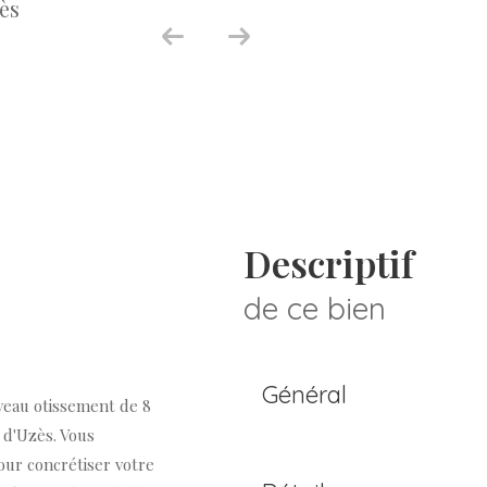
ès
descriptif
de ce bien
Général
uveau otissement de 8
 d'Uzès. Vous
our concrétiser votre