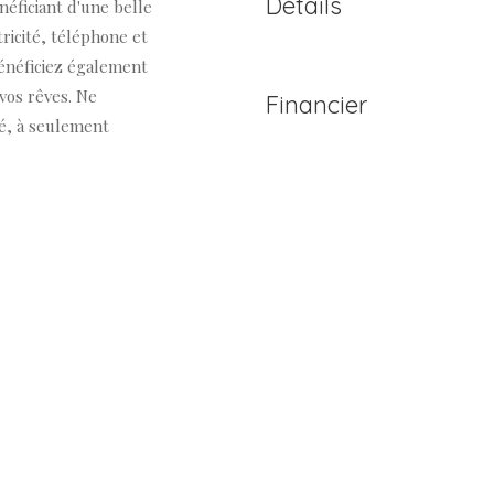
Détails
néficiant d'une belle
tricité, téléphone et
bénéficiez également
vos rêves. Ne
Financier
é, à seulement