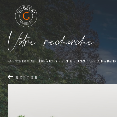
V
o
r
e
r
e
c
e
c
e
AGENCE IMMOBILIÈRE À UZÈS
VENTE
UZES
TERRAIN A BATIR
RETOUR