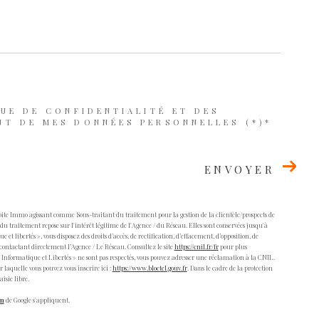
QUE DE CONFIDENTIALITÉ ET DES
NT DE MES DONNÉES PERSONNELLES (*)*
ENVOYER
Boite Immo agissant comme Sous-traitant du traitement pour la gestion de la clientèle/prospects de
u traitement repose sur l'intérêt légitime de l'Agence / du Réseau. Elles sont conservées jusqu'à
 libertés », vous disposez des droits d’accès, de rectification, d’effacement, d’opposition, de
contactant directement l’Agence / Le Réseau. Consultez le site
https://cnil.fr/fr
pour plus
s « Informatique et Libertés » ne sont pas respectés, vous pouvez adresser une réclamation à la CNIL.
 laquelle vous pouvez vous inscrire ici :
https://www.bloctel.gouv.fr
. Dans le cadre de la protection
isie libre.
on
de Google s'appliquent.