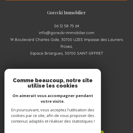
Gorecki Immobilier
06 12 58 75 64
info@gorecki-immobilier.com
14 Boulevard Charles Gide, 30700 UZES Impasse des Lauriers
Roses,
Espace Briargues, 30700 SAINT-SIFFRET
NOUS SUIVRE SUR
Comme beaucoup, notre site
utilise les cookies
On aimerait vous accompagner pendant
votre visite.
En poursuivant, vous acceptez l'utilisation des
ADHÉRENTS
cookies par ce site, afin de vous proposer des
contenus adaptés et réaliser des statistiques !