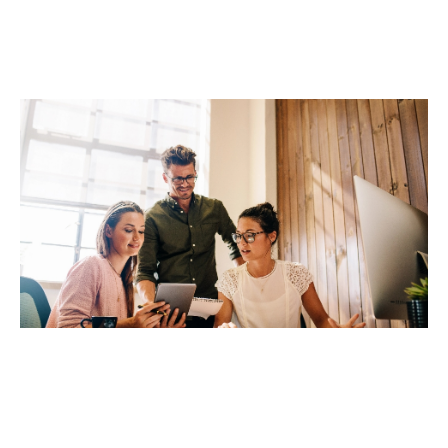
Vendre
ou
acheter
un
bien immobilier
représente une étape essentielle dans une vie, et
nous comprenons les enjeux, qu’ils soient
financiers ou émotionnels. Forts de notre
expérience et de notre accompagnement sur
mesure, nous mettons tout en œuvre pour
maximiser vos chances de réussite. Nos
conseils
sont précis, professionnels et pensés pour
répondre à vos besoins. Grâce à une sélection
rigoureuse d’
annonces immobilières à Uzès
,
nous vous guidons pour trouver
l’appartement
ou
la
maison
qui correspond parfaitement à vos
attentes, que ce soit à
Uzès
ou dans la région du
Gard.
Estimation immobilière