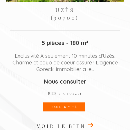
UZÈS
(30700)
5 pièces - 138 m²
Dans un village avec commerces situé à 14
e
km d'Uzès, confortable villa récente plain-
pied comprenant un séjour...
Nous consulter
REF : 16201
VOIR LE BIEN