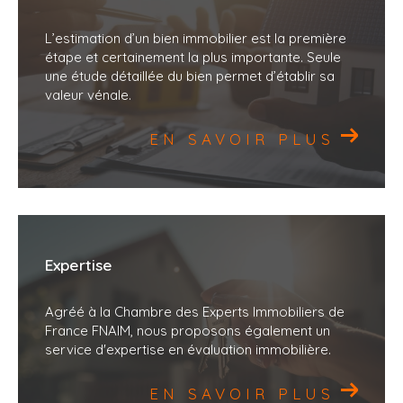
agence située Impasse des Lauriers Roses,
L’estimation d’un bien immobilier est la première
Espace Briargues, 30700 Saint-Siffret, ou
étape et certainement la plus importante. Seule
contactez-nous au 06 29 25 06 09.
une étude détaillée du bien permet d’établir sa
valeur vénale.
N’hésitez pas à nous solliciter, nous serons ravis
EN SAVOIR PLUS
de vous accompagner dans la réalisation de vos
projets immobiliers
.
Expertise
Agréé à la Chambre des Experts Immobiliers de
France FNAIM, nous proposons également un
service d'expertise en évaluation immobilière.
EN SAVOIR PLUS