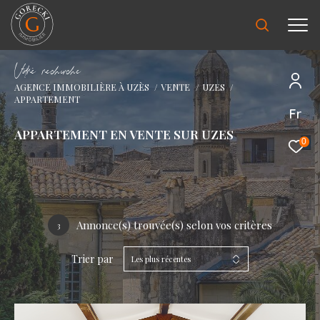
V
o
r
e
r
e
c
e
c
e
AGENCE IMMOBILIÈRE À UZÈS
VENTE
UZES
APPARTEMENT
Fr
APPARTEMENT EN VENTE SUR UZES
0
Annonce(s) trouvée(s) selon vos critères
3
Trier par
Les plus récentes