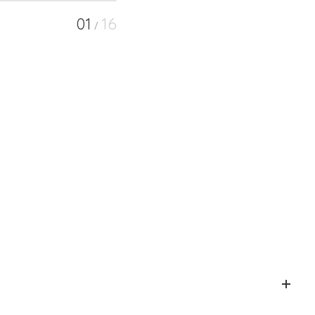
01
16
/