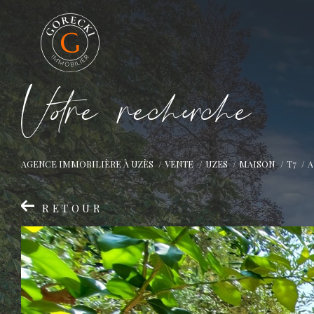
V
o
r
e
r
e
c
e
c
e
AGENCE IMMOBILIÈRE À UZÈS
VENTE
UZES
MAISON
T7
A
RETOUR