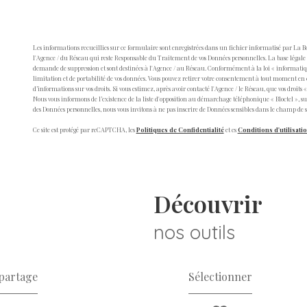
Les informations recueillies sur ce formulaire sont enregistrées dans un fichier informatisé par La 
l'Agence / du Réseau qui reste Responsable du Traitement de vos Données personnelles. La base légale d
demande de suppression et sont destinées à l'Agence / au Réseau. Conformément à la loi « informatique et
limitation et de portabilité de vos données. Vous pouvez retirer votre consentement à tout moment en 
d’informations sur vos droits. Si vous estimez, après avoir contacté l'Agence / le Réseau, que vos droit
Nous vous informons de l’existence de la liste d'opposition au démarchage téléphonique « Bloctel », sur
des Données personnelles, nous vous invitons à ne pas inscrire de Données sensibles dans le champ de sa
Ce site est protégé par reCAPTCHA, les
Politiques de Confidentialité
et es
Conditions d'utilisati
découvrir
nos outils
 partage
Sélectionner