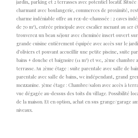
jardin, parking et 2 terrasses avec potentiel locatif. Située
charmant avec boulangerie, commerces de proximité, rest
charme indéniable offre au rez-de-chaussée : 2 caves in
de 70 m²), entrée principale avec escalier menant au 1er 
trouverez un beau séjour avec cheminée insert ouvert sur
grande cuisine entièrement équipée avec accès sur le jard
d'oliviers et pouvant accueillir une petite piscine, suite pa
bains + douche et baignoire (11 m²) et wc, 2ème chambre 
terrasse. Au 2ème étage : suite parentale avec salle de bai
parentale avec salle de bains, wc indépendant, grand gr
mezzanine. 3ème étage : Chambre/salon avec accès à terra
vue dégagée au-dessus des toits du village. Possibilité loc
de la maison. Et en option, achat en sus grange/garage a
niveaux.