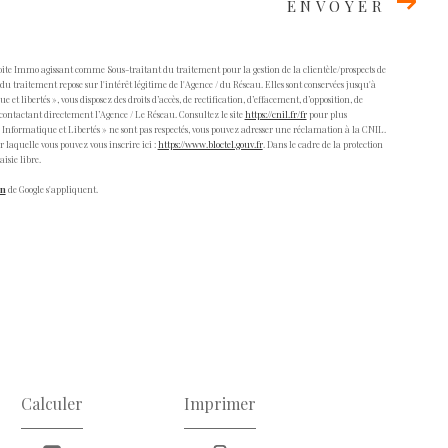
ENVOYER
Boite Immo agissant comme Sous-traitant du traitement pour la gestion de la clientèle/prospects de
u traitement repose sur l'intérêt légitime de l'Agence / du Réseau. Elles sont conservées jusqu'à
 libertés », vous disposez des droits d’accès, de rectification, d’effacement, d’opposition, de
contactant directement l’Agence / Le Réseau. Consultez le site
https://cnil.fr/fr
pour plus
s « Informatique et Libertés » ne sont pas respectés, vous pouvez adresser une réclamation à la CNIL.
 laquelle vous pouvez vous inscrire ici :
https://www.bloctel.gouv.fr
. Dans le cadre de la protection
isie libre.
on
de Google s'appliquent.
Calculer
Imprimer