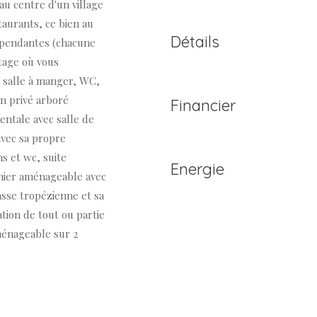
 au centre d'un village
aurants, ce bien au
Détails
dépendantes (chacune
étage où vous
 salle à manger, WC,
in privé arboré
Financier
rentale avec salle de
avec sa propre
ns et wc, suite
Energie
enier aménageable avec
sse tropézienne et sa
ation de tout ou partie
ménageable sur 2