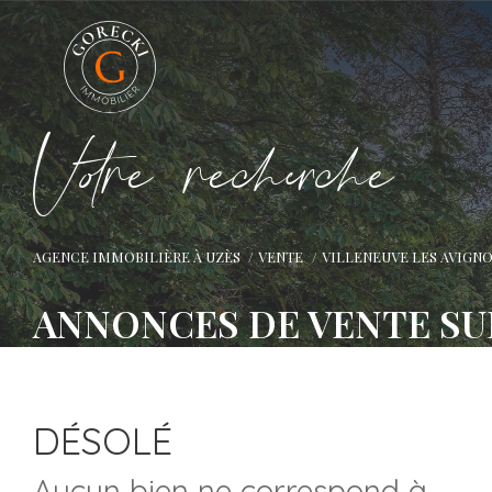
V
o
r
e
r
e
c
e
c
e
AGENCE IMMOBILIÈRE À UZÈS
VENTE
VILLENEUVE LES AVIGN
ANNONCES DE VENTE SU
DÉSOLÉ
Aucun bien ne correspond à