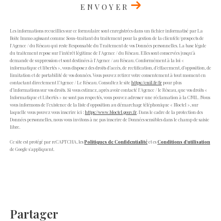
ENVOYER
Les informations recueillies sur ce formulaire sont enregistrées dans un fichier informatisé par La
Boite Immo agissant comme Sous-traitant du traitement pour la gestion de la clientèle/prospects de
l'Agence / du Réseau qui reste Responsable du Traitement de vos Données personnelles. La base légale
du traitement repose sur l'intérêt légitime de l'Agence / du Réseau. Elles sont conservées jusqu'à
demande de suppression et sont destinées à l'Agence / au Réseau. Conformément à la loi «
informatique et libertés », vous disposez des droits d’accès, de rectification, d’effacement, d’opposition, de
limitation et de portabilité de vos données. Vous pouvez retirer votre consentement à tout moment en
contactant directement l’Agence / Le Réseau. Consultez le site
https://cnil.fr/fr
pour plus
d’informations sur vos droits. Si vous estimez, après avoir contacté l'Agence / le Réseau, que vos droits «
Informatique et Libertés » ne sont pas respectés, vous pouvez adresser une réclamation à la CNIL. Nous
vous informons de l’existence de la liste d'opposition au démarchage téléphonique « Bloctel », sur
laquelle vous pouvez vous inscrire ici :
https://www.bloctel.gouv.fr
. Dans le cadre de la protection des
Données personnelles, nous vous invitons à ne pas inscrire de Données sensibles dans le champ de saisie
libre.
Ce site est protégé par reCAPTCHA, les
Politiques de Confidentialité
et es
Conditions d'utilisation
de Google s'appliquent.
partager