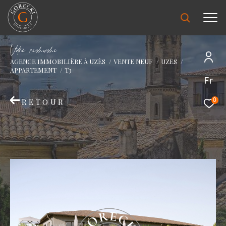
V
o
r
e
r
e
c
e
c
e
AGENCE IMMOBILIÈRE À UZÈS
VENTE NEUF
UZES
APPARTEMENT
T3
Fr
0
RETOUR