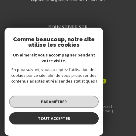
NOUS SUIVRE SUR
Comme beaucoup, notre site
utilise les cookies
On aimerait vous accompagner pendant
votre visite.
En poursuivant, vous acceptez l'utilisation des
ADHÉRENTS
cookies par ce site, afin de vous proposer des
contenus adaptés et réaliser des statistiques !
PARAMÉTRER
© 2026 | Tous droits réservés | Traduction powered by Google |
Nos honoraires
Plan du site
Mentions légales
Admin
Nos liens
Politique RGPD
Cookies
TOUT ACCEPTER